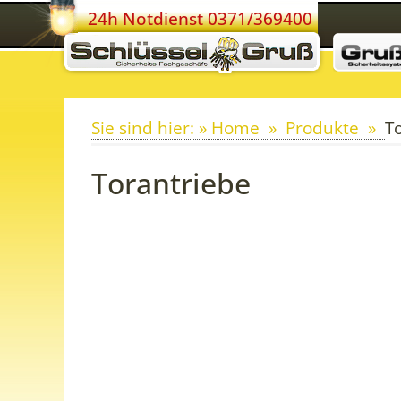
24h Notdienst 0371/369400
Sie sind hier: » Home
Produkte
T
Torantriebe